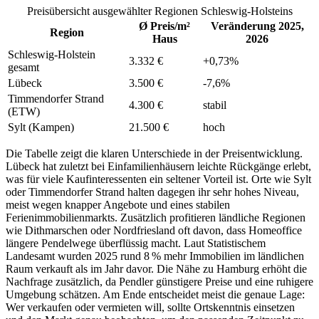
Preisübersicht ausgewählter Regionen Schleswig-Holsteins
Ø Preis/m²
Veränderung 2025,
Region
Haus
2026
Schleswig-Holstein
3.332 €
+0,73%
gesamt
Lübeck
3.500 €
-7,6%
Timmendorfer Strand
4.300 €
stabil
(ETW)
Sylt (Kampen)
21.500 €
hoch
Die Tabelle zeigt die klaren Unterschiede in der Preisentwicklung.
Lübeck hat zuletzt bei Einfamilienhäusern leichte Rückgänge erlebt,
was für viele Kaufinteressenten ein seltener Vorteil ist. Orte wie Sylt
oder Timmendorfer Strand halten dagegen ihr sehr hohes Niveau,
meist wegen knapper Angebote und eines stabilen
Ferienimmobilienmarkts. Zusätzlich profitieren ländliche Regionen
wie Dithmarschen oder Nordfriesland oft davon, dass Homeoffice
längere Pendelwege überflüssig macht. Laut Statistischem
Landesamt wurden 2025 rund 8 % mehr Immobilien im ländlichen
Raum verkauft als im Jahr davor. Die Nähe zu Hamburg erhöht die
Nachfrage zusätzlich, da Pendler günstigere Preise und eine ruhigere
Umgebung schätzen. Am Ende entscheidet meist die genaue Lage:
Wer verkaufen oder vermieten will, sollte Ortskenntnis einsetzen