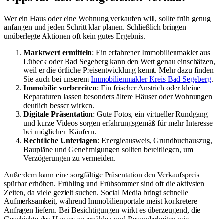
Wer ein Haus oder eine Wohnung verkaufen will, sollte früh genug
anfangen und jeden Schritt klar planen. Schließlich bringen
unüberlegte Aktionen oft kein gutes Ergebnis.
Marktwert ermitteln
: Ein erfahrener Immobilienmakler aus
Lübeck oder Bad Segeberg kann den Wert genau einschätzen,
weil er die örtliche Preisentwicklung kennt. Mehr dazu finden
Sie auch bei unserem
Immobilienmakler Kreis Bad Segeberg
.
Immobilie vorbereiten
: Ein frischer Anstrich oder kleine
Reparaturen lassen besonders ältere Häuser oder Wohnungen
deutlich besser wirken.
Digitale Präsentation
: Gute Fotos, ein virtueller Rundgang
und kurze Videos sorgen erfahrungsgemäß für mehr Interesse
bei möglichen Käufern.
Rechtliche Unterlagen
: Energieausweis, Grundbuchauszug,
Baupläne und Genehmigungen sollten bereitliegen, um
Verzögerungen zu vermeiden.
Außerdem kann eine sorgfältige Präsentation den Verkaufspreis
spürbar erhöhen. Frühling und Frühsommer sind oft die aktivsten
Zeiten, da viele gezielt suchen. Social Media bringt schnelle
Aufmerksamkeit, während Immobilienportale meist konkretere
Anfragen liefern. Bei Besichtigungen wirkt es überzeugend, die
Geschichte des Hauses zu erzählen und Besonderheiten wie