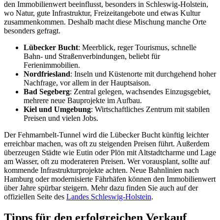
den Immobilienwert beeinflusst, besonders in Schleswig-Holstein,
wo Natur, gute Infrastruktur, Freizeitangebote und etwas Kultur
zusammenkommen. Deshalb macht diese Mischung manche Orte
besonders gefragt.
Lübecker Bucht
: Meerblick, reger Tourismus, schnelle
Bahn- und Straßenverbindungen, beliebt für
Ferienimmobilien.
Nordfriesland
: Inseln und Küstenorte mit durchgehend hoher
Nachfrage, vor allem in der Hauptsaison.
Bad Segeberg
: Zentral gelegen, wachsendes Einzugsgebiet,
mehrere neue Bauprojekte im Aufbau.
Kiel und Umgebung
: Wirtschaftliches Zentrum mit stabilen
Preisen und vielen Jobs.
Der Fehmarnbelt-Tunnel wird die Lübecker Bucht künftig leichter
erreichbar machen, was oft zu steigenden Preisen führt. Außerdem
überzeugen Städte wie Eutin oder Plön mit Altstadtcharme und Lage
am Wasser, oft zu moderateren Preisen. Wer vorausplant, sollte auf
kommende Infrastrukturprojekte achten. Neue Bahnlinien nach
Hamburg oder modernisierte Fährhäfen können den Immobilienwert
über Jahre spürbar steigern. Mehr dazu finden Sie auch auf der
offiziellen Seite des
Landes Schleswig-Holstein
.
Tipps für den erfolgreichen Verkauf